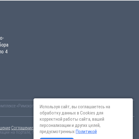
о-
бора
по 4
комплексе «Римского-Корсакова 11» от «ПАО «ПИК-специализированный
Используя сайт, вы соглашаетесь на
обработку данных в Cookies для
корректной работы сайта, вашей
персонализации и других целей,
шение
Соглашение о размещении
предусмотренных
Политикой
ции на портале, пишите на эл.почту
content@novostroy-gid.ru