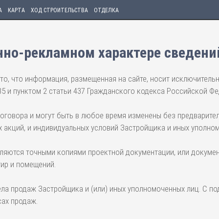
А
КАРТА
ХОД СТРОИТЕЛЬСТВА
ОТДЕЛКА
но-рекламном характере сведени
то, что информация, размещенная на сайте, носит исключитель
35 и пунктом 2 статьи 437 Гражданского кодекса Российской Фе
договора и могут быть в любое время изменены без предварите
 акций, и индивидуальных условий Застройщика и иных уполно
вляются точными копиями проектной документации, или докумен
тир и помещений.
ела продаж Застройщика и (или) иных уполномоченных лиц. С п
ах продаж.