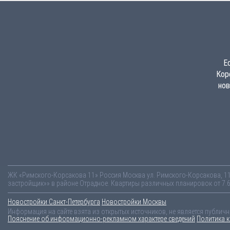
Е
Кор
нов
ЖК «Римского-Корсакова 11»
Россия
Москва
ул. Римского-Корсакова, 1
застройщик»» в районе Отрадное. Квартиры различных планировок от 7.6
Новостройки Санкт-Петербурга
Новостройки Москвы
Информация на сайте взята из открытых источников, не является публич
Пояснение об информационно-рекламном характере сведений
Политика 