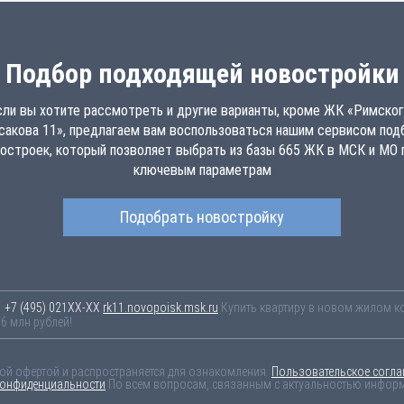
Подбор подходящей новостройки
сли вы хотите рассмотреть и другие варианты, кроме ЖК «Римског
сакова 11», предлагаем вам воспользоваться нашим сервисом под
остроек, который позволяет выбрать из базы 665 ЖК в МСК и МО 
ключевым параметрам
Подобрать новостройку
1
+7 (495) 021-41-76
rk11.novopoisk.msk.ru
Купить квартиру в новом жилом 
6 млн рублей!
ной офертой и распространяется для ознакомления.
Пользовательское согла
конфиденциальности
По всем вопросам, связанным с актуальностью информа